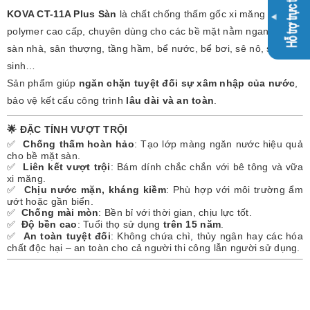
KOVA CT-11A Plus Sàn
là chất chống thấm gốc xi măng
polymer cao cấp, chuyên dùng cho các bề mặt nằm ngang như
sàn nhà, sân thượng, tầng hầm, bể nước, bể bơi, sê nô, sàn vệ
sinh…
Sản phẩm giúp
ngăn chặn tuyệt đối sự xâm nhập của nước
,
bảo vệ kết cấu công trình
lâu dài và an toàn
.
🌟
ĐẶC TÍNH VƯỢT TRỘI
✅
Chống thấm hoàn hảo
: Tạo lớp màng ngăn nước hiệu quả
cho bề mặt sàn.
✅
Liên kết vượt trội
: Bám dính chắc chắn với bê tông và vữa
xi măng.
✅
Chịu nước mặn, kháng kiềm
: Phù hợp với môi trường ẩm
ướt hoặc gần biển.
✅
Chống mài mòn
: Bền bỉ với thời gian, chịu lực tốt.
✅
Độ bền cao
: Tuổi thọ sử dụng
trên 15 năm
.
✅
An toàn tuyệt đối
: Không chứa chì, thủy ngân hay các hóa
chất độc hại – an toàn cho cả người thi công lẫn người sử dụng.