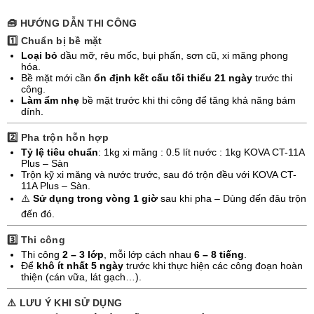
🧰
HƯỚNG DẪN THI CÔNG
1️⃣ Chuẩn bị bề mặt
Loại bỏ
dầu mỡ, rêu mốc, bụi phấn, sơn cũ, xi măng phong
hóa.
Bề mặt mới cần
ổn định kết cấu tối thiểu 21 ngày
trước thi
công.
Làm ẩm nhẹ
bề mặt trước khi thi công để tăng khả năng bám
dính.
2️⃣ Pha trộn hỗn hợp
Tỷ lệ tiêu chuẩn
: 1kg xi măng : 0.5 lít nước : 1kg KOVA CT-11A
Plus – Sàn
Trộn kỹ xi măng và nước trước, sau đó trộn đều với KOVA CT-
11A Plus – Sàn.
⚠️
Sử dụng trong vòng 1 giờ
sau khi pha – Dùng đến đâu trộn
đến đó.
3️⃣ Thi công
Thi công
2 – 3 lớp
, mỗi lớp cách nhau
6 – 8 tiếng
.
Để
khô ít nhất 5 ngày
trước khi thực hiện các công đoạn hoàn
thiện (cán vữa, lát gạch…).
⚠️
LƯU Ý KHI SỬ DỤNG