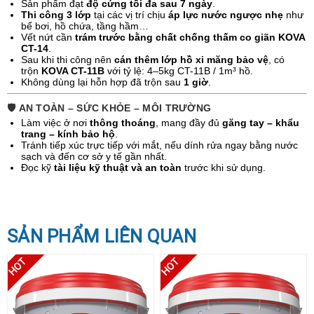
Sản phẩm đạt
độ cứng tối đa sau 7 ngày
.
Thi công 3 lớp
tại các vị trí chịu
áp lực nước ngược nhẹ
như
bể bơi, hồ chứa, tầng hầm…
Vết nứt cần
trám trước bằng chất chống thấm co giãn KOVA
CT-14
.
Sau khi thi công nên
cán thêm lớp hồ xi măng bảo vệ
, có
trộn
KOVA CT-11B
với tỷ lệ: 4–5kg CT-11B / 1m³ hồ.
Không dùng lại hỗn hợp đã trộn sau
1 giờ
.
🛡️
AN TOÀN – SỨC KHỎE – MÔI TRƯỜNG
Làm việc ở nơi
thông thoáng
, mang đầy đủ
găng tay – khẩu
trang – kính bảo hộ
.
Tránh tiếp xúc trực tiếp với mắt, nếu dính rửa ngay bằng nước
sạch và đến cơ sở y tế gần nhất.
Đọc kỹ
tài liệu kỹ thuật và an toàn
trước khi sử dụng.
SẢN PHẨM LIÊN QUAN