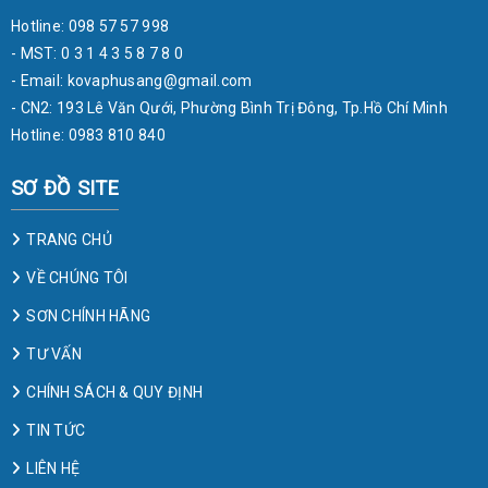
Hotline: 098 57 57 998
- MST: 0 3 1 4 3 5 8 7 8 0
- Email:
kovaphusang@gmail.com
- CN2: 193 Lê Văn Qưới, Phường Bình Trị Đông, Tp.Hồ Chí Minh
Hotline: 0983 810 840
SƠ ĐỒ SITE
TRANG CHỦ
VỀ CHÚNG TÔI
SƠN CHÍNH HÃNG
TƯ VẤN
CHÍNH SÁCH & QUY ĐỊNH
TIN TỨC
LIÊN HỆ