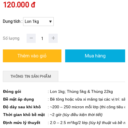
120.000 đ
Dung tích :
Số lượng
THÔNG TIN SẢN PHẨM
Đóng gói
:
Lon 1kg
;
Thùng 5kg
&
Thùng 22kg
Bề mặt áp dụng
:
Bê tông hoặc vữa xi măng tại các vị trí: sâ
Độ dày sau khi khô
:
~200 – 250 micron mỗi lớp (thi công tiêu c
Thời gian khô bề mặt
:
~2 giờ
(tùy điều kiện thời tiết)
Định mức lý thuyết
:
2.0 – 2.5 m²/kg/2 lớp
(tùy kỹ thuật và bề m