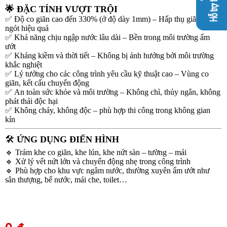
🌟
ĐẶC TÍNH VƯỢT TRỘI
✅
Độ co giãn cao đến 330% (ở độ dày 1mm) – Hấp thụ giãn nở, co
ngót hiệu quả
✅
Khả năng chịu ngập nước lâu dài – Bền trong môi trường ẩm
ướt
✅
Kháng kiềm và thời tiết – Không bị ảnh hưởng bởi môi trường
khắc nghiệt
✅
Lý tưởng cho các công trình yêu cầu kỹ thuật cao – Vùng co
giãn, kết cấu chuyển động
✅
An toàn sức khỏe và môi trường – Không chì, thủy ngân, không
phát thải độc hại
✅
Không cháy, không độc – phù hợp thi công trong không gian
kín
🛠️
ỨNG DỤNG ĐIỂN HÌNH
🔹
Trám khe co giãn, khe lún, khe nứt sàn – tường – mái
🔹
Xử lý vết nứt lớn và chuyển động nhẹ trong công trình
🔹
Phù hợp cho khu vực ngâm nước, thường xuyên ẩm ướt như
sân thượng, bể nước, mái che, toilet…