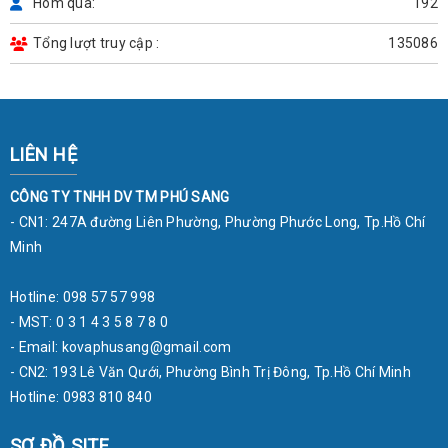
Hôm qua
192
Tổng lượt truy cập
135086
LIÊN HỆ
CÔNG TY TNHH DV TM PHÚ SANG
- CN1: 247A đường Liên Phường, Phường Phước Long, Tp.Hồ Chí
Minh
Hotline: 098 57 57 998
- MST: 0 3 1 4 3 5 8 7 8 0
- Email:
kovaphusang@gmail.com
- CN2: 193 Lê Văn Qưới, Phường Bình Trị Đông, Tp.Hồ Chí Minh
Hotline: 0983 810 840
SƠ ĐỒ SITE