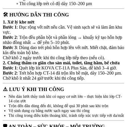
▫ Thi công lớp trét có độ dày 150–200 µm
🛠️
HƯỚNG DẪN THI CÔNG
1. Xử lý khe nứt
Bước 1
: Đục rộng vết nứt nếu cần. Vệ sinh sạch sẽ và làm ẩm khu
vực.
Bước 2
: Trộn đều phần bột và phần lỏng → khuấy kỹ tạo hỗn hợp
nhão đồng nhất → để yên 5–10 phút.
Bước 3
: Dùng dao trét phủ hỗn hợp lên vết nứt. Miết chặt, đảm bảo
kín đều toàn bộ khe.
Chờ khô 2 ngày trước khi thi công lớp tiếp theo (nếu có).
2. Chống thấm co giãn cho sàn mái, toilet, tầng hầm, bể chứa
Bước 1
: Quét lớp lót KOVA CT-11A Plus Sàn, để khô 3–4 giờ.
Bước 2
: Trét hỗn hợp CT-14 đã trộn lên bề mặt, dày 150–200 µm.
Chờ khô ít nhất 24 giờ trước khi thi công tiếp.
⚠️
LƯU Ý KHI THI CÔNG
Nên dán lưới thủy tinh khi có nguy cơ nứt lớn – thực hiện khi lớp CT-
14 còn ướt
Trộn đến đâu dùng đến đó, không để quá 30 phút sau khi trộn
Vệ sinh dụng cụ bằng nước sạch ngay sau thi công
Thi công trong điều kiện thoáng khí, tránh tiếp xúc trực tiếp với da/mắt
🛡️
AN TOÀN – SỨC KHỎE – MÔI TRƯỜNG