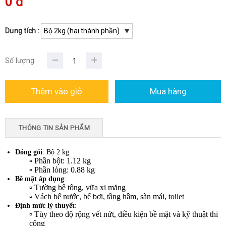
0 đ
Dung tích :
Số lượng
THÔNG TIN SẢN PHẨM
Đóng gói
: Bộ 2 kg
▫ Phần bột: 1.12 kg
▫ Phần lỏng: 0.88 kg
Bề mặt áp dụng
:
▫ Tường bê tông, vữa xi măng
▫ Vách bể nước, bể bơi, tầng hầm, sàn mái, toilet
Định mức lý thuyết
:
▫ Tùy theo độ rộng vết nứt, điều kiện bề mặt và kỹ thuật thi
công