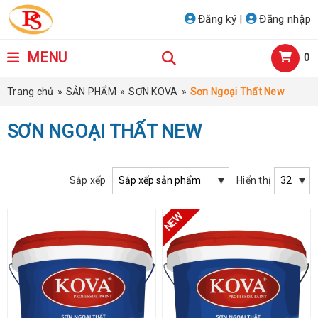
Đăng ký
|
Đăng nhập
MENU
0
Trang chủ
»
SẢN PHẨM
»
SƠN KOVA
»
Sơn Ngoại Thất New
SƠN NGOẠI THẤT NEW
Sắp xếp
Hiển thị